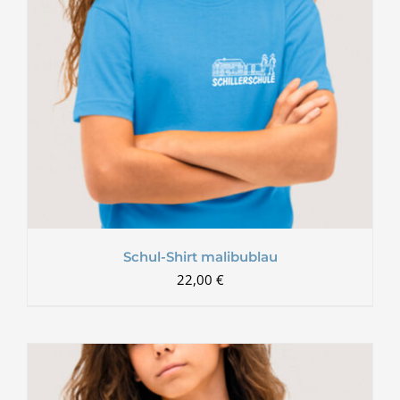
Schul-Shirt malibublau
22,00
€