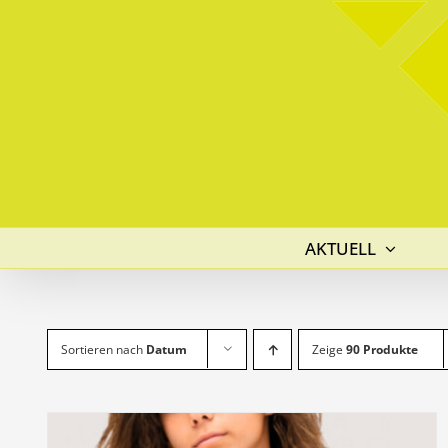
Skip
to
content
AKTUELL
Sortieren nach
Datum
Zeige
90 Produkte