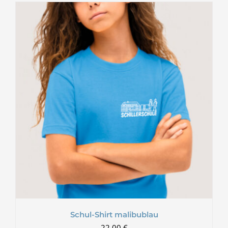
Schul-Shirt malibublau
22,00
€