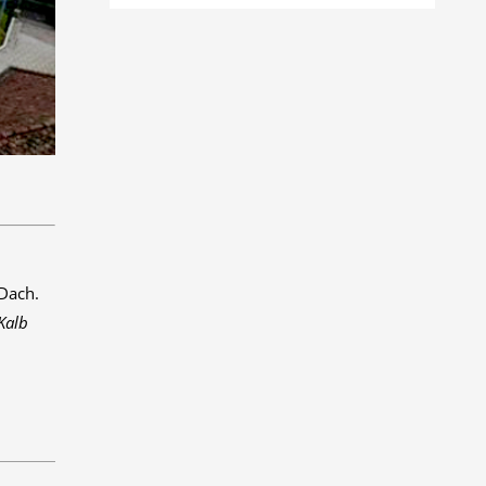
 Dach.
Kalb