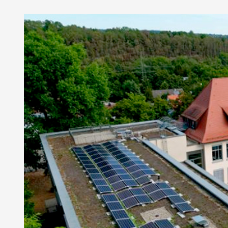
Zeige
grösseres
Bild