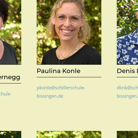
Paulina Konle
Denis 
ernegg
pkonle@schillerschule-
dlink@sch
chule-
bissingen.de
bissingen