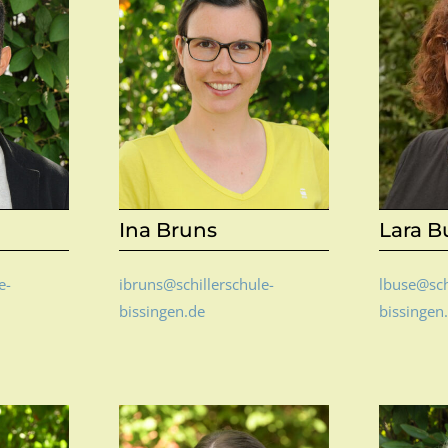
Lara B
Ina Bruns
lbuse@sch
e-
ibruns@schillerschule-
bissingen
bissingen.de