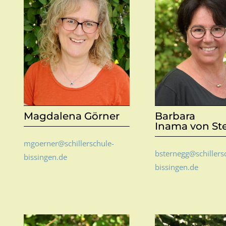
Magdalena Görner
Barbara
Inama von St
mgoerner@schillerschule-
bsternegg@schillers
bissingen.de
bissingen.de