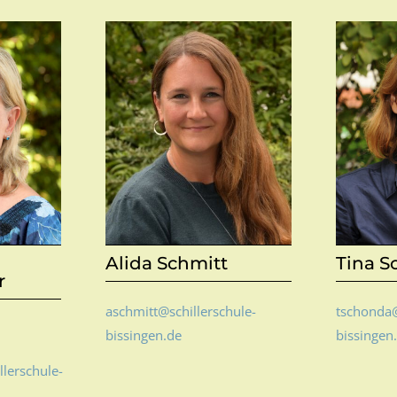
Alida Schmitt
Tina 
r
aschmitt@schillerschule-
tschonda@
bissingen.de
bissingen
llerschule-