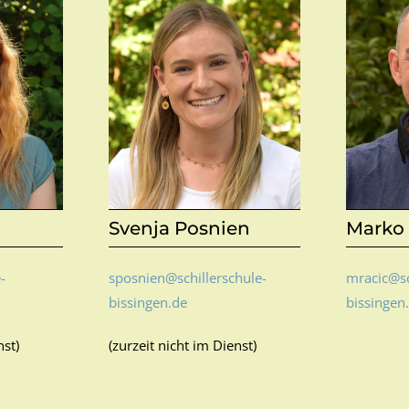
Svenja Posnien
Marko 
-
sposnien@schillerschule-
mracic@sc
bissingen.de
bissingen
nst)
(zurzeit nicht im Dienst)