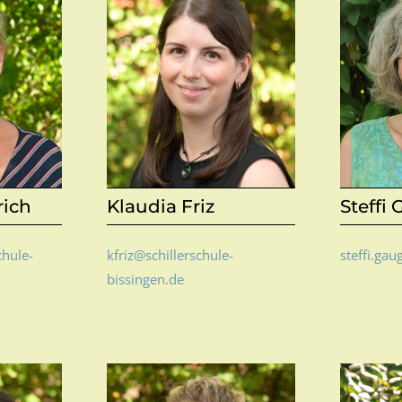
rich
Klaudia Friz
Steffi
chule-
kfriz@schillerschule-
steffi.ga
bissingen.de