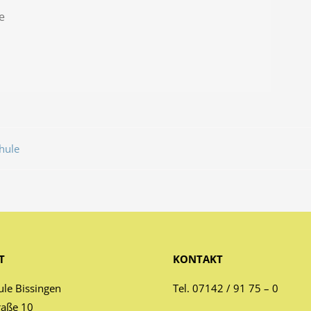
e
hule
T
KONTAKT
ule Bissingen
Tel. 07142 / 91 75 – 0
raße 10