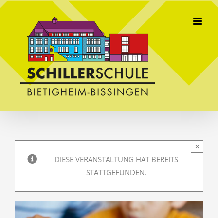
Skip
to
content
×
DIESE VERANSTALTUNG HAT BEREITS
STATTGEFUNDEN.