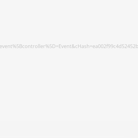
pievent%5Bcontroller%5D=Event&cHash=ea002f99c4d52452