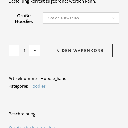
Bestellung korrekt zugeordnet werden kann.
Größe

Hoodies
IN DEN WARENKORB
Schul-
Hoodie
Desert
Sand
Artikelnummer:
Hoodie_Sand
Menge
Kategorie:
Hoodies
Beschreibung
Zusätzliche Information