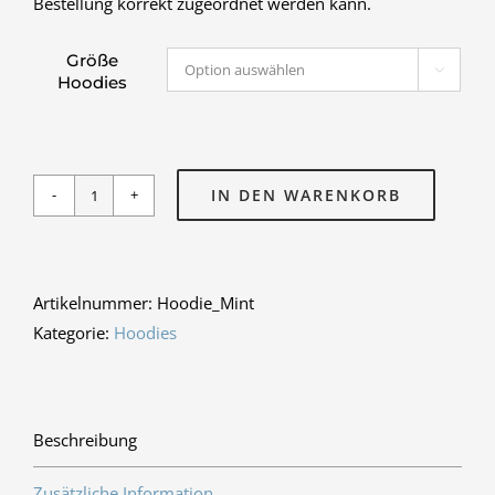
Bestellung korrekt zugeordnet werden kann.
Größe

Hoodies
IN DEN WARENKORB
Schul-
Hoodie
Peppermint
Menge
Artikelnummer:
Hoodie_Mint
Kategorie:
Hoodies
Beschreibung
Zusätzliche Information