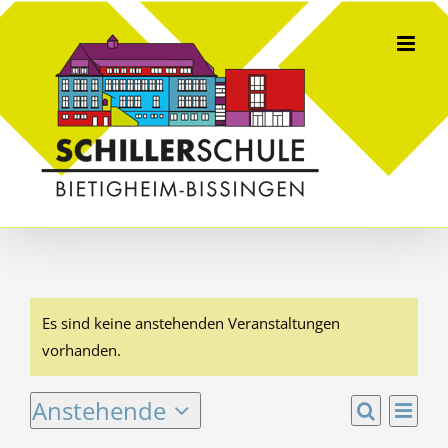
Skip
to
content
Veranstaltungen
Es sind keine anstehenden Veranstaltungen
Hinweis
vorhanden.
Ver
Anstehende
Veran
Liste
Ans
Suche
Datum