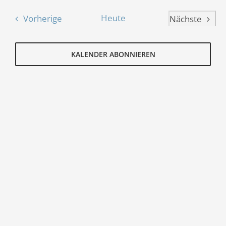
Such-
Nav
wählen.
und
Veranstaltungen
Heute
Vorherige
Nächste
Ansic
Veranstal
KALENDER ABONNIEREN