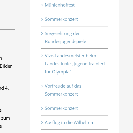
Mühlenhoffest
Sommerkonzert
Siegerehrung der
Bundesjugendspiele
Vize-Landesmeister beim
en
Landesfinale „Jugend trainiert
Bilder
für Olympia“
Vorfreude auf das
nd 4.
Sommerkonzert
Sommerkonzert
e
t zum
Ausflug in die Wilhelma
e