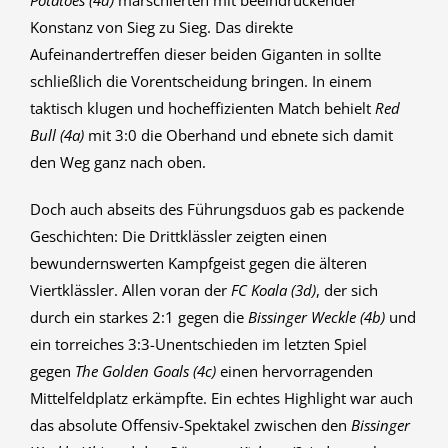
Potatoes (4d)
marschierten mit beeindruckender
Konstanz von Sieg zu Sieg. Das direkte
Aufeinandertreffen dieser beiden Giganten in sollte
schließlich die Vorentscheidung bringen. In einem
taktisch klugen und hocheffizienten Match behielt
Red
Bull (4a)
mit 3:0 die Oberhand und ebnete sich damit
den Weg ganz nach oben.
Doch auch abseits des Führungsduos gab es packende
Geschichten: Die Drittklässler zeigten einen
bewundernswerten Kampfgeist gegen die älteren
Viertklässler. Allen voran der
FC Koala (3d)
, der sich
durch ein starkes 2:1 gegen die
Bissinger Weckle (4b)
und
ein torreiches 3:3-Unentschieden im letzten Spiel
gegen
The Golden Goals (4c)
einen hervorragenden
Mittelfeldplatz erkämpfte. Ein echtes Highlight war auch
das absolute Offensiv-Spektakel zwischen den
Bissinger