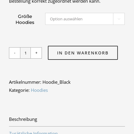
Bestellung korrekt zugeordnet werden kann.
Größe

Hoodies
IN DEN WARENKORB
Schul-
Hoodie
Deep
Black
Artikelnummer:
Hoodie_Black
Menge
Kategorie:
Hoodies
Beschreibung
Zusätzliche Information