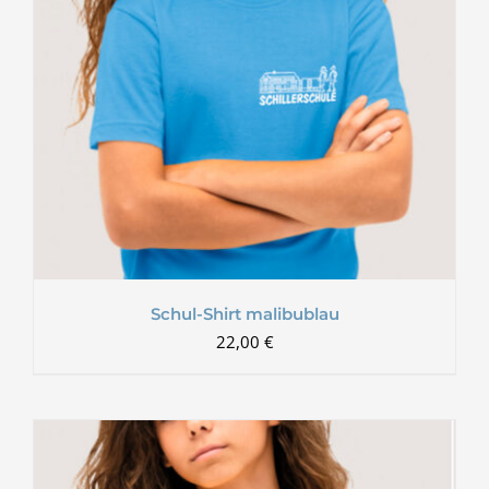
Schul-Shirt malibublau
22,00
€